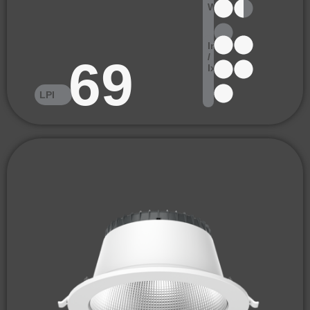
W
lm
/
69
lx
LPI