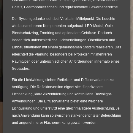
Innenräume wie Büros, Flure, Empfangsbereiche, Verkaufsflächen,
Hotels, Gastronomieflächen und repräsentative Gewerbebereiche.
Der Systemgedanke steht bei Virelia im Mittelpunkt. Die Leuchte
wird aus mehreren Komponenten aufgebaut: LED-Modul, Optik,
Blendschutzring, Frontring und optionalem Gehäuse. Dadurch
lassen sich unterschiedliche Lichtverteilungen, Oberflächen und
Einbausituationen mit einem gemeinsamen System realisieren. Das
erleichtert die Planung, besonders bei Projekten mit mehreren
Raumtypen oder unterschiedlichen Anforderungen innerhalb eines
Gebäudes.
Für die Lichtwirkung stehen Reflektor- und Diffusorvarianten zur
Verfügung. Die Reflektorversion eignet sich für präzisere
Lichtlenkung, klare Akzentuierung und kontrollierte Downlight-
Anwendungen. Die Diffusorvariante bietet eine weichere
Lichtwirkung und unterstützt eine gleichmäßigere Ausleuchtung. Je
nach Anwendung kann so zwischen stärker gerichteter Beleuchtung
und angenehmerer Flächenwirkung gewählt werden.