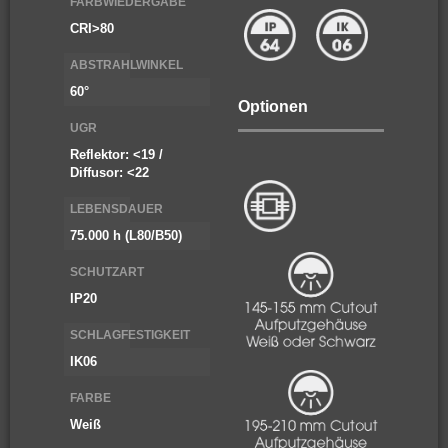
FARBWIEDERGABE
CRI>80
ABSTRAHLWINKEL
60°
Optionen
UGR
Reflektor: <19 /
Diffusor: <22
LEBENSDAUER
75.000 h (L80/B50)
SCHUTZART
IP20
SCHLAGFESTIGKEIT
IK06
FARBE
Weiß