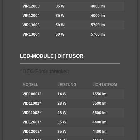
VIR12003
35 W
4000 lm
5-
VIR12004
35 W
4000 lm
5-
VIR13003
50 W
5700 lm
5-
VIR13004
50 W
5700 lm
5-
LED-MODULE | DIFFUSOR
* BEG-Förderfähigkeit
MODELL
LEISTUNG
LICHTSTROM
F
VID10001*
14 W
1550 lm
5
VID11001*
28 W
3500 lm
5
VID11002*
28 W
3500 lm
5
VID12001*
35 W
4400 lm
5
VID12002*
35 W
4400 lm
5