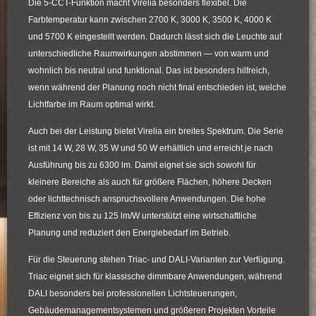
Die 5-CCT-Funktion macht Virelia besonders flexibel. Die
Farbtemperatur kann zwischen 2700 K, 3000 K, 3500 K, 4000 K
und 5700 K eingestellt werden. Dadurch lässt sich die Leuchte auf
unterschiedliche Raumwirkungen abstimmen — von warm und
wohnlich bis neutral und funktional. Das ist besonders hilfreich,
wenn während der Planung noch nicht final entschieden ist, welche
Lichtfarbe im Raum optimal wirkt.
Auch bei der Leistung bietet Virelia ein breites Spektrum. Die Serie
ist mit 14 W, 28 W, 35 W und 50 W erhältlich und erreicht je nach
Ausführung bis zu 6300 lm. Damit eignet sie sich sowohl für
kleinere Bereiche als auch für größere Flächen, höhere Decken
oder lichttechnisch anspruchsvollere Anwendungen. Die hohe
Effizienz von bis zu 125 lm/W unterstützt eine wirtschaftliche
Planung und reduziert den Energiebedarf im Betrieb.
Für die Steuerung stehen Triac- und DALI-Varianten zur Verfügung.
Triac eignet sich für klassische dimmbare Anwendungen, während
DALI besonders bei professionellen Lichtsteuerungen,
Gebäudemanagementsystemen und größeren Projekten Vorteile