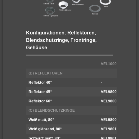
Konfigurationen: Reflektoren,
Blendschutzringe, Frontringe,
Gehäuse
VEL10001 (6 W)
(B) REFLEKTOREN
Reflektor 40°
-
Reflektor 45°
VEL98001
Reflektor 60°
VEL98002
(C) BLENDSCHUTZRINGE
Weiß matt, 80°
VEL98007
Weiß glänzend, 80°
VEL98010
Schwarz matt, 80°
VEL98013