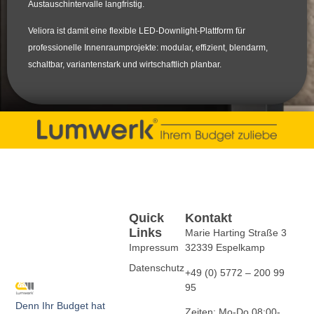
Austauschintervalle langfristig.
Veliora ist damit eine flexible LED-Downlight-Plattform für
professionelle Innenraumprojekte: modular, effizient, blendarm,
schaltbar, variantenstark und wirtschaftlich planbar.
Quick
Kontakt
Links
Marie Harting Straße 3
Impressum
32339 Espelkamp
Datenschutz
+49 (0) 5772 – 200 99
95
Denn Ihr Budget hat
Zeiten: Mo-Do 08:00-