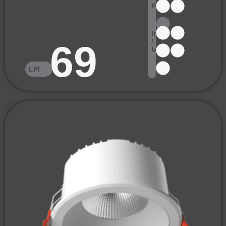
W
lm
/
69
lx
LPI