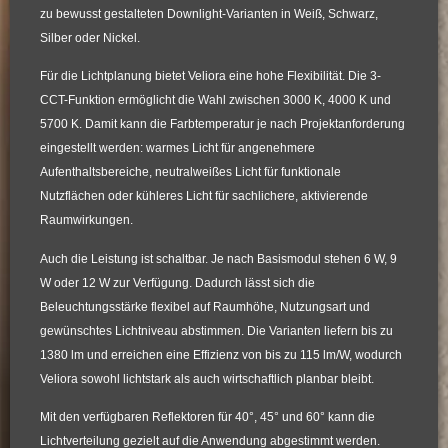
zu bewusst gestalteten Downlight-Varianten in Weiß, Schwarz,
Silber oder Nickel.
Für die Lichtplanung bietet Veliora eine hohe Flexibilität. Die 3-
CCT-Funktion ermöglicht die Wahl zwischen 3000 K, 4000 K und
5700 K. Damit kann die Farbtemperatur je nach Projektanforderung
eingestellt werden: warmes Licht für angenehmere
Aufenthaltsbereiche, neutralweißes Licht für funktionale
Nutzflächen oder kühleres Licht für sachlichere, aktivierende
Raumwirkungen.
Auch die Leistung ist schaltbar. Je nach Basismodul stehen 6 W, 9
W oder 12 W zur Verfügung. Dadurch lässt sich die
Beleuchtungsstärke flexibel auf Raumhöhe, Nutzungsart und
gewünschtes Lichtniveau abstimmen. Die Varianten liefern bis zu
1380 lm und erreichen eine Effizienz von bis zu 115 lm/W, wodurch
Veliora sowohl lichtstark als auch wirtschaftlich planbar bleibt.
Mit den verfügbaren Reflektoren für 40°, 45° und 60° kann die
Lichtverteilung gezielt auf die Anwendung abgestimmt werden.