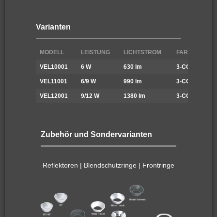
Varianten
MODELL
LEISTUNG
LICHTSTROM
FARBTEMPER
VEL10001
6 W
630 lm
3-CCT
VEL11001
6/9 W
990 lm
3-CCT
VEL12001
9/12 W
1380 lm
3-CCT
Zubehör und Sondervarianten
Reflektoren | Blendschutzringe | Frontringe