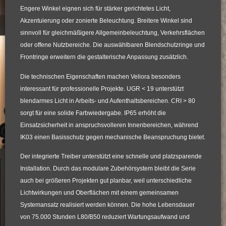
Engere Winkel eignen sich für stärker gerichtetes Licht,
Akzentuierung oder zonierte Beleuchtung. Breitere Winkel sind
sinnvoll für gleichmäßigere Allgemeinbeleuchtung, Verkehrsflächen
oder offene Nutzbereiche. Die auswählbaren Blendschutzringe und
Frontringe erweitern die gestalterische Anpassung zusätzlich.
Die technischen Eigenschaften machen Veliora besonders
interessant für professionelle Projekte. UGR < 19 unterstützt
blendarmes Licht in Arbeits- und Aufenthaltsbereichen. CRI > 80
sorgt für eine solide Farbwiedergabe. IP65 erhöht die
Einsatzsicherheit in anspruchsvolleren Innenbereichen, während
IK03 einen Basisschutz gegen mechanische Beanspruchung bietet.
Der integrierte Treiber unterstützt eine schnelle und platzsparende
Installation. Durch das modulare Zubehörsystem bleibt die Serie
auch bei größeren Projekten gut planbar, weil unterschiedliche
Lichtwirkungen und Oberflächen mit einem gemeinsamen
Systemansatz realisiert werden können. Die hohe Lebensdauer
von 75.000 Stunden L80/B50 reduziert Wartungsaufwand und