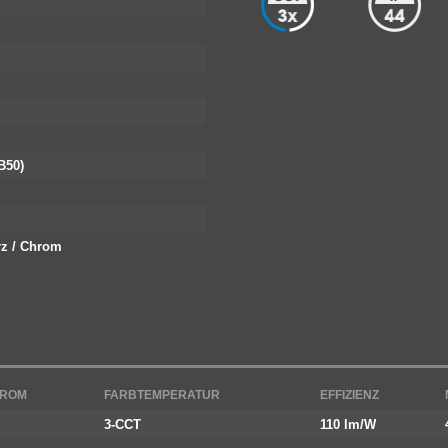
B50)
rz / Chrom
TROM
FARBTEMPERATUR
EFFIZIENZ
3-CCT
110 lm/W