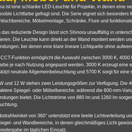
ra ist eine schlanke LED-Leuchte für Projekte, in denen eine 
lexible Lichtfarbe gefragt sind. Die Serie eignet sich besonder
tischbereiche, Möbelmontage, Schränke, Flure und funktional
 das reduzierte Design lässt sich Shinora unauffällig in unte
rieren. Die Leuchte kann direkt an der Wand montiert werden un
dungen, bei denen eine klare lineare Lichtquelle ohne aufwendi
-CCT-Funktion ermöglicht die Auswahl zwischen 3000 K, 4000 
farbe je nach Nutzung angepasst werden. 3000 K erzeugt eine 
stützt neutrale Allgemeinbeleuchtung und 5700 K sorgt für eine 
 W und 12 W stehen zwei Leistungsgrößen zur Verfügung. Die 40
ktere Spiegel- oder Möbelbereiche, während die 600-mm-Variant
dungen bietet. Die Lichtströme von 880 lm und 1260 lm sorgen f
uchtung.
bstrahlwinkel von 360° unterstützt eine breite Lichtverteilung
piegel- und Wandbereiche, in denen gleichmäßiges Licht gewünsch
iedergabe im täglichen Einsatz.