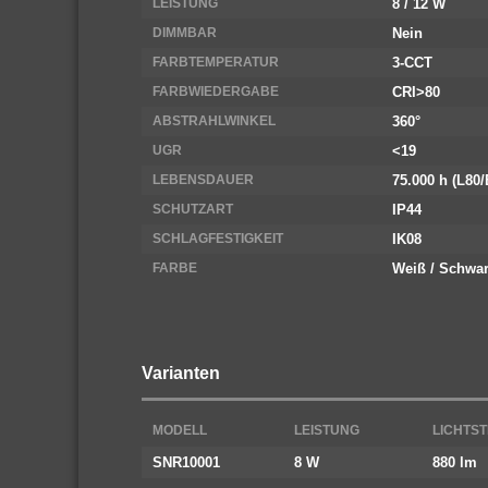
LEISTUNG
8 / 12 W
DIMMBAR
Nein
FARBTEMPERATUR
3-CCT
FARBWIEDERGABE
CRI>80
ABSTRAHLWINKEL
360°
UGR
<19
LEBENSDAUER
75.000 h (L80/
SCHUTZART
IP44
SCHLAGFESTIGKEIT
IK08
FARBE
Weiß / Schwa
Varianten
MODELL
LEISTUNG
LICHTS
SNR10001
8 W
880 lm