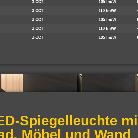
3-CCT
105 lm/W
3-CCT
110 lm/W
3-CCT
105 lm/W
3-CCT
110 lm/W
3-CCT
105 lm/W
ED-Spiegelleuchte mi
ad, Möbel und Wand