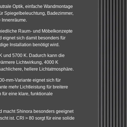
neutrale Optik, einfache Wandmontage
s für Spiegelbeleuchtung, Badezimmer,
e Innenräume.
rschiedliche Raum- und Möbelkonzepte
d eignet sich damit besonders für
ge Installation benötigt wird.
K und 5700 K. Dadurch kann die
wärmere Lichtwirkung, 4000 K
sachlichere, hellere Lichtatmosphäre.
0-mm-Variante eignet sich für
e mehr Lichtleistung für breitere
ür eine klare, funktionale
 und macht Shinora besonders geeignet
t ist. CRI > 80 sorgt für eine solide