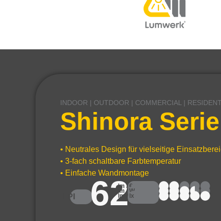
INDOOR | OUTDOOR | COMMERCIAL | RESIDENT
Shinora Serie
• Neutrales Design für vielseitige Einsatzbere
• 3-fach schaltbare Farbtemperatur
• Einfache Wandmontage
62
lm / €
lm / W
LPI
lm / lx