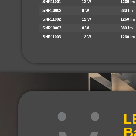
SNR11001
12 W
1260 lm
SNR10002
8 W
880 lm
SNR11002
12 W
1260 lm
SNR10003
8 W
880 lm
SNR11003
12 W
1260 lm
L
B