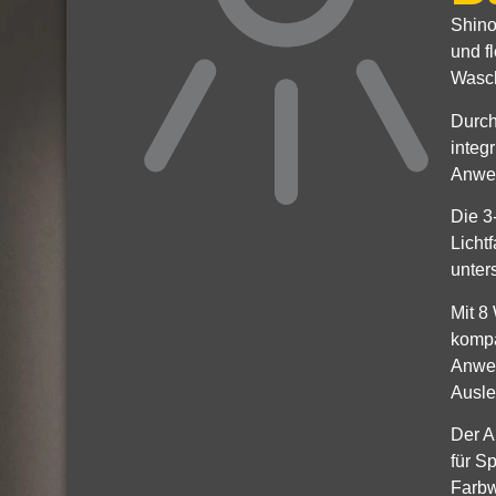
Shino
und f
Wasch
Durch
integ
Anwen
Die 3
Licht
unter
Mit 8
kompa
Anwen
Ausle
Der A
für S
Farbw