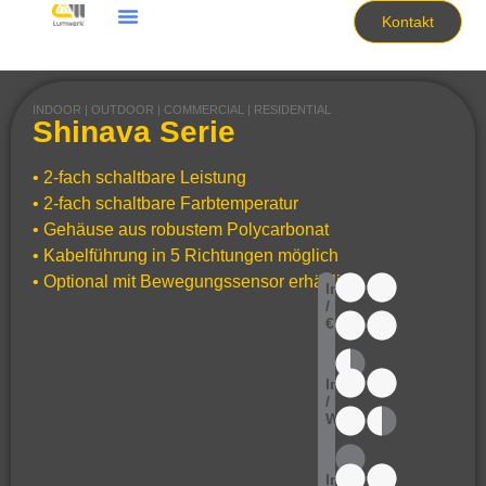
Kontakt
INDOOR | OUTDOOR | COMMERCIAL | RESIDENTIAL
Shinava Serie
• 2-fach schaltbare Leistung
• 2-fach schaltbare Farbtemperatur
• Gehäuse aus robustem Polycarbonat
• Kabelführung in 5 Richtungen möglich
• Optional mit Bewegungssensor erhältlich
lm
/
€
lm
/
W
lm