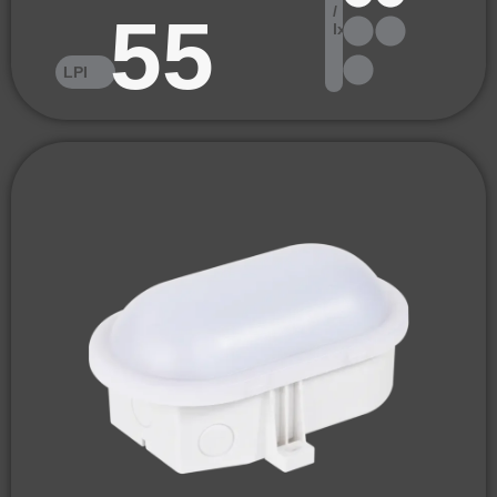
/
55
lx
LPI