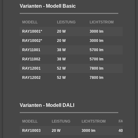
Varianten - Modell Basic
MODELL
LEISTUNG
LICHTSTROM
FAR
RAY10001*
20 W
3000 lm
400
RAY10002*
20 W
3000 lm
650
RAY11001
38 W
5700 lm
400
RAY11002
38 W
5700 lm
650
RAY12001
52 W
7800 lm
400
RAY12002
52 W
7800 lm
650
Varianten - Modell DALI
MODELL
LEISTUNG
LICHTSTROM
FARBTEMP
RAY10003
20 W
3000 lm
4000 K