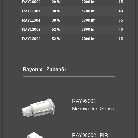
RAY10004
20 W
3000 lm
6500 K
RAY11003
38 W
5700 lm
4000 K
RAY11004
38 W
5700 lm
6500 K
RAY12003
52 W
7800 lm
4000 K
RAY12004
52 W
7800 lm
6500 K
Rayonix - Zubehör
RAY99001 |
Mikrowellen-Sensor
RAY99002 | PIR-