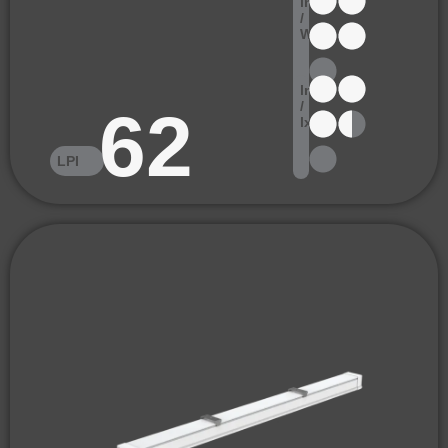
lm
/
W
lm
/
62
lx
LPI