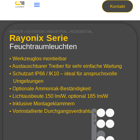
Kontakt
INDOOR | OUTDOOR | INDUSTRIAL | RESIDENTIAL
Rayonix Serie
Feuchtraumleuchten
• Werkzeuglos montierbar
• Austauschbarer Treiber für sehr einfache Wartung
• Schutzart IP66 / IK10 – ideal für anspruchsvolle
Umgebungen
• Optionale Ammoniak-Beständigkeit
• Lichtausbeute 150 lm/W, optional 185 lm/W
• Inklusive Montageklammern
• Vorinstallierte Durchgangsverdrahtung
lm
/
€