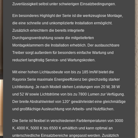
Zuverlässigkeit selbst unter schwierigen Einsatzbedingungen.
Ein besonderes Highlight der Serie ist die
werkzeuglose Montage
,
die eine schnelle und unkomplizierte Installation ermöglicht.
Zusätzlich erleichtern die bereits integrierte
Durchgangsverdrahtung
sowie die mitgelieferten
Montageklammern die Installation erheblich. Der austauschbare
Treiber sorgt außerdem für besonders einfache Wartung und
reduziert langfristig Service- und Wartungskosten.
Mit einer hohen Lichtausbeute von bis zu
185 lm/W
bietet die
Rayonix Serie maximale Energieeffizienz bei gleichzeitig starker
Lichtleistung. Je nach Modell stehen Leistungen von
20 W, 38 W
und 52 W
sowie Lichtströme von bis zu
7800 Lumen
zur Verfügung.
Der breite Abstrahlwinkel von
120°
gewährleistet eine gleichmäßige
und großflächige Ausleuchtung von Arbeits- und Nutzflächen.
Die Serie ist flexibel in verschiedenen Farbtemperaturen von
3000
K, 4000 K, 5000 K bis 6500 K
erhältlich und kann optimal an
unterschiedliche Einsatzbereiche angepasst werden. Zusätzlich