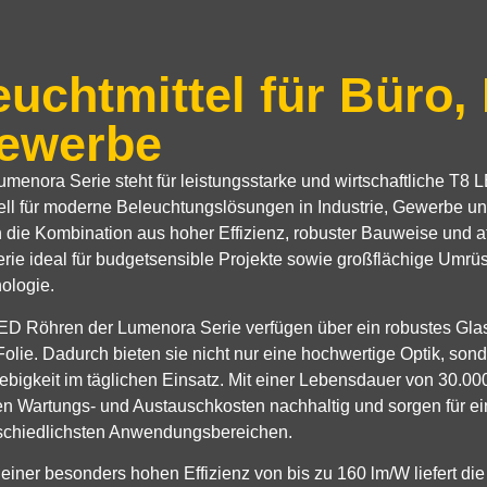
euchtmittel für Büro,
ewerbe
umenora Serie
steht für leistungsstarke und wirtschaftliche
T8 L
ell für moderne Beleuchtungslösungen in Industrie, Gewerbe u
 die Kombination aus hoher Effizienz, robuster Bauweise und attr
erie ideal für budgetsensible Projekte sowie großflächige Umrü
ologie.
ED Röhren der Lumenora Serie verfügen über ein robustes Gla
olie. Dadurch bieten sie nicht nur eine hochwertige Optik, son
ebigkeit im täglichen Einsatz. Mit einer Lebensdauer von
30.00
n Wartungs- und Austauschkosten nachhaltig und sorgen für ei
schiedlichsten Anwendungsbereichen.
einer besonders hohen Effizienz von bis zu
160 lm/W
liefert di