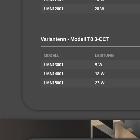
LMN12001
20 W
Variantenn - Modell T8 3-CCT
MODELL
LEISTUNG
LMN13001
9 W
LMN14001
18 W
LMN15001
23 W