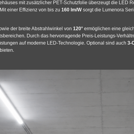
gehäuses mit zusätzlicher PET-Schutzfolie überzeugt die LED R
Mit einer Effizienz von bis zu
160 lm/W
sorgt die Lumenora Seri
wie der breite Abstrahlwinkel von
120°
ermöglichen eine glei
tsbereichen. Durch das hervorragende Preis-Leistungs-Verhältni
üstungen auf moderne LED-Technologie. Optional sind auch
3-
bieten.