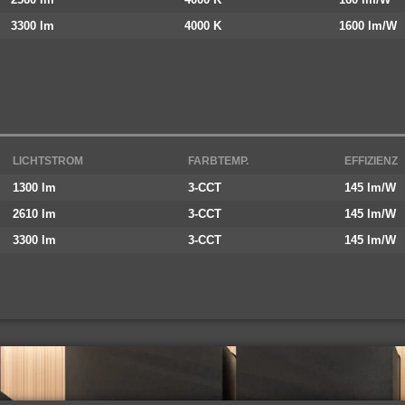
3300 lm
4000 K
1600 lm/W
LICHTSTROM
FARBTEMP.
EFFIZIENZ
1300 lm
3-CCT
145 lm/W
2610 lm
3-CCT
145 lm/W
3300 lm
3-CCT
145 lm/W