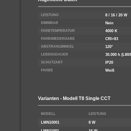
LEISTUNG
8 / 16 / 20 W
DIMMBAR
Nein
FARBTEMPERATUR
4000 K
FARBWIEDERGABE
CRI>83
ABSTRAHLWINKEL
120°
LEBENSDAUER
30.000 h (L80/
SCHUTZART
IP20
FARBE
Weiß
Varianten - Modell T8 Single CCT
MODELL
LEISTUNG
LMN10001
8 W
LMN11001
16 W