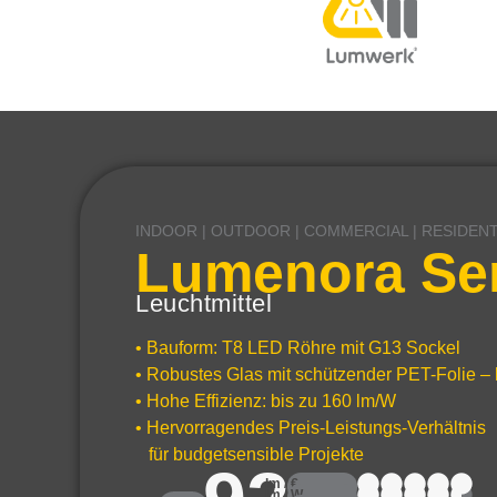
INDOOR | OUTDOOR | COMMERCIAL | RESIDENT
Lumenora Ser
Leuchtmittel
• Bauform: T8 LED Röhre mit G13 Sockel
• Robustes Glas mit schützender PET-Folie – 
• Hohe Effizienz: bis zu 160 lm/W
• Hervorragendes Preis-Leistungs-Verhältnis
für budgetsensible Projekte
lm / €
lm / W