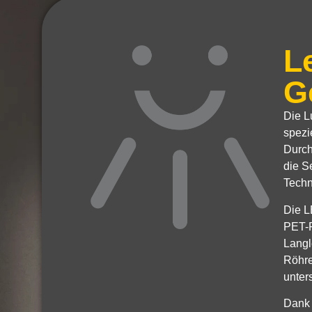
L
G
Die
L
spezi
Durch
die S
Techn
Die L
PET-F
Langl
Röhre
unter
Dank 