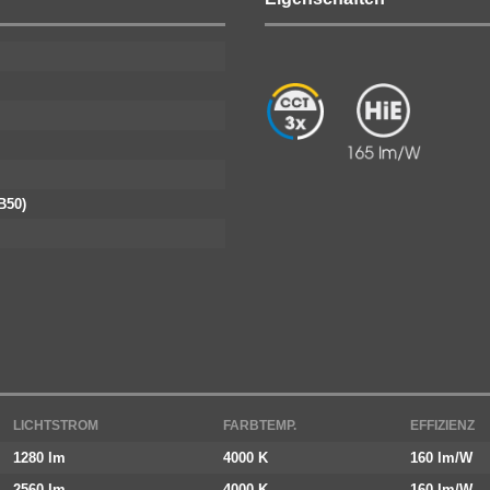
B50)
LICHTSTROM
FARBTEMP.
EFFIZIENZ
1280 lm
4000 K
160 lm/W
2560 lm
4000 K
160 lm/W