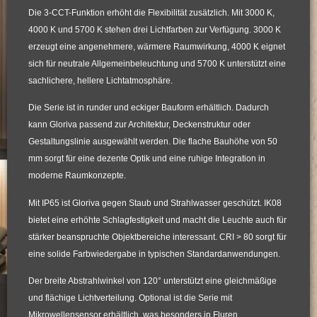
Die 3-CCT-Funktion erhöht die Flexibilität zusätzlich. Mit 3000 K,
4000 K und 5700 K stehen drei Lichtfarben zur Verfügung. 3000 K
erzeugt eine angenehmere, wärmere Raumwirkung, 4000 K eignet
sich für neutrale Allgemeinbeleuchtung und 5700 K unterstützt eine
sachlichere, hellere Lichtatmosphäre.
Die Serie ist in runder und eckiger Bauform erhältlich. Dadurch
kann Gloriva passend zur Architektur, Deckenstruktur oder
Gestaltungslinie ausgewählt werden. Die flache Bauhöhe von 50
mm sorgt für eine dezente Optik und eine ruhige Integration in
moderne Raumkonzepte.
Mit IP65 ist Gloriva gegen Staub und Strahlwasser geschützt. IK08
bietet eine erhöhte Schlagfestigkeit und macht die Leuchte auch für
stärker beanspruchte Objektbereiche interessant. CRI > 80 sorgt für
eine solide Farbwiedergabe in typischen Standardanwendungen.
Der breite Abstrahlwinkel von 120° unterstützt eine gleichmäßige
und flächige Lichtverteilung. Optional ist die Serie mit
Mikrowellensensor erhältlich, was besonders in Fluren,