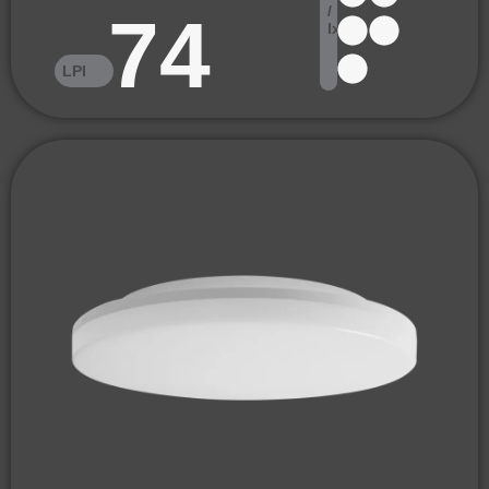
/
74
lx
LPI