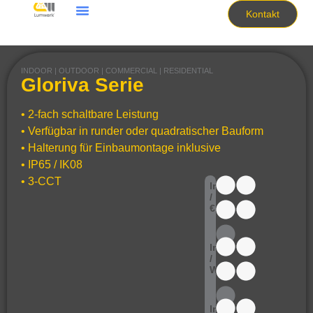
Kontakt
INDOOR | OUTDOOR | COMMERCIAL | RESIDENTIAL
Gloriva Serie
• 2-fach schaltbare Leistung
• Verfügbar in runder oder quadratischer Bauform
• Halterung für Einbaumontage inklusive
• IP65 / IK08
• 3-CCT
lm
/
€
lm
/
W
lm