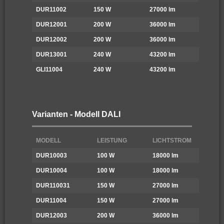
DUR11002
150 W
27000 lm
6
DUR12001
200 W
36000 lm
4
DUR12002
200 W
36000 lm
6
DUR13001
240 W
43200 lm
4
GLI11004
240 W
43200 lm
6
Varianten - Modell DALI
MODELL
LEISTUNG
LICHTSTROM
DUR10003
100 W
18000 lm
DUR10004
100 W
18000 lm
DUR110031
150 W
27000 lm
DUR11004
150 W
27000 lm
DUR12003
200 W
36000 lm