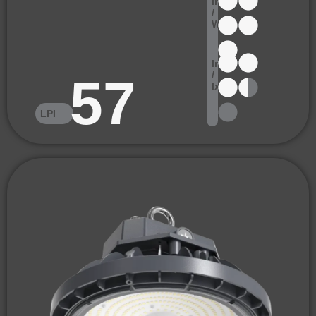
lm
/
W
lm
/
57
lx
LPI