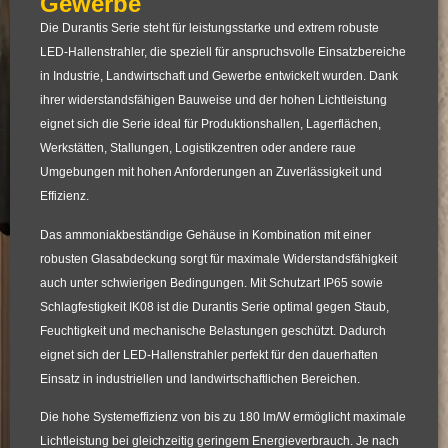
Gewerbe
Die
Durantis Serie
steht für leistungsstarke und extrem robuste
LED-Hallenstrahler, die speziell für anspruchsvolle Einsatzbereiche
in Industrie, Landwirtschaft und Gewerbe entwickelt wurden. Dank
ihrer widerstandsfähigen Bauweise und der hohen Lichtleistung
eignet sich die Serie ideal für Produktionshallen, Lagerflächen,
Werkstätten, Stallungen, Logistikzentren oder andere raue
Umgebungen mit hohen Anforderungen an Zuverlässigkeit und
Effizienz.
Das ammoniakbeständige Gehäuse in Kombination mit einer
robusten Glasabdeckung sorgt für maximale Widerstandsfähigkeit
auch unter schwierigen Bedingungen. Mit Schutzart
IP65
sowie
Schlagfestigkeit
IK08
ist die Durantis Serie optimal gegen Staub,
Feuchtigkeit und mechanische Belastungen geschützt. Dadurch
eignet sich der LED-Hallenstrahler perfekt für den dauerhaften
Einsatz in industriellen und landwirtschaftlichen Bereichen.
Die hohe Systemeffizienz von bis zu
180 lm/W
ermöglicht maximale
Lichtleistung bei gleichzeitig geringem Energieverbrauch. Je nach