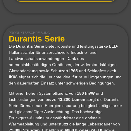
PRODUKTBESCHREIBUNG
Durantis Serie
Die
Durantis Serie
bietet robuste und leistungsstarke LED-
Hallenstrahler für anspruchsvolle Industrie- und
Landwirtschaftsanwendungen. Dank des
ammoniakbeständigen Gehäuses, der widerstandsfähigen
Glasabdeckung sowie Schutzart
IP65
und Schlagfestigkeit
IK08
eignet sich die Leuchte ideal für raue Umgebungen und
den dauerhaften Einsatz unter schwierigen Bedingungen.
Mit einer hohen Systemeffizienz von
180 lm/W
und
Lichtleistungen von bis zu
43.200 Lumen
sorgt die Durantis
Serie für maximale Energieeinsparung bei gleichzeitig starker
und gleichmäßiger Ausleuchtung. Das hochwertige
Druckguss-Aluminium gewährleistet eine optimale
Wärmeableitung und unterstützt die lange Lebensdauer von
75.000 Stunden
. Erhältlich in
4000 K oder 6500 K
sowie