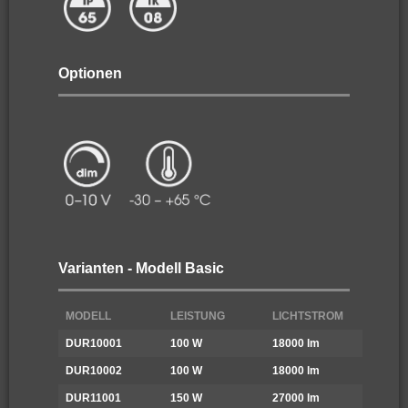
Optionen
Varianten - Modell Basic
MODELL
LEISTUNG
LICHTSTROM
F
DUR10001
100 W
18000 lm
4
DUR10002
100 W
18000 lm
6
DUR11001
150 W
27000 lm
4