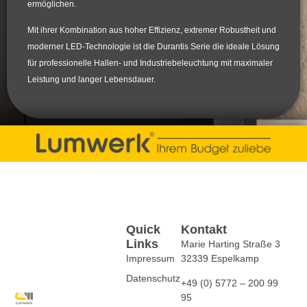
ermöglichen.
Mit ihrer Kombination aus hoher Effizienz, extremer Robustheit und
moderner LED-Technologie ist die
Durantis Serie
die ideale Lösung
für professionelle Hallen- und Industriebeleuchtung mit maximaler
Leistung und langer Lebensdauer.
Quick
Kontakt
Links
Marie Harting Straße 3
Impressum
32339 Espelkamp
Datenschutz
+49 (0) 5772 – 200 99
95